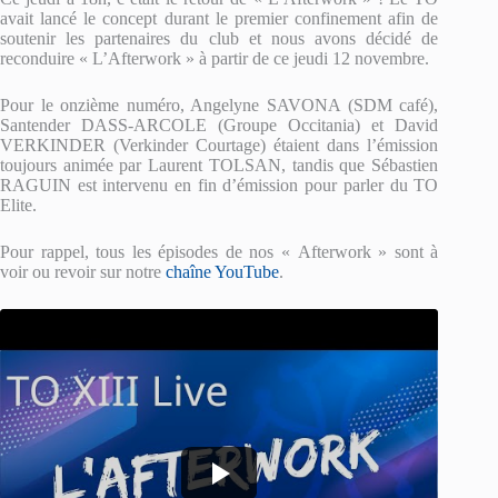
avait lancé le concept durant le premier confinement afin de
soutenir les partenaires du club et nous avons décidé de
reconduire « L’Afterwork » à partir de ce jeudi 12 novembre.
Pour le onzième numéro, Angelyne SAVONA (SDM café),
Santender DASS-ARCOLE (Groupe Occitania) et David
VERKINDER (Verkinder Courtage) étaient dans l’émission
toujours animée par Laurent TOLSAN, tandis que Sébastien
RAGUIN est intervenu en fin d’émission pour parler du TO
Elite.
Pour rappel, tous les épisodes de nos « Afterwork » sont à
voir ou revoir sur notre
chaîne YouTube
.