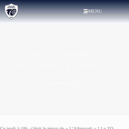
MENU
L’Afterwork n°11 du TO est en ligne
Accueil
»
L’Afterwork n°11 du TO est en ligne
13 novembre 2020
Ce jeudi à 18h, c’était le retour de « L’Afterwork » ! Le TO