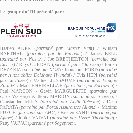
Le groupe du TO présenté par
:
Bastien ADER (
parrainé par Master Film
) / William
BARTHAU (
parrainé par le Palladia
) / James BELL
(
parrainé par Nexity
) / Joe BRETHERTON (
parrainé par
Enviris
) / Rhys CURRAN (
parrainé par C’ la Com
) / Jordan
DEZARIA (
parrainé par NGE
) / Johnathon FORD (
parrainé
par Automobiles Delahaye Hyundai
) / Tyla HEPI (
parrainé
par Le Paseo
) / Mathieu JUSSAUME (
parrainé la Banque
Postale
) / Mark KHEIRALLAH (
parrainné par Sarrazain
) /
Paul MARCON / Gavin MARGUERITE (
parrainé par
Chris
Watson) / Anthony MARION
(parrainé par Careco)
/
Constantine MIKA (
parrainé par Audit Telecom
) / Dean
PARATA
(parrainé par Portal Assurances Allianz)
/ Maxime
PUECH (
parrainé par AHG
) / Breden SANTI (
parrainé par
Apave
) / Junior VAIVAI (
parrainé par Hervé Thermique
) /
Patty VAIVAI (
parrainé par Sogeprom
).