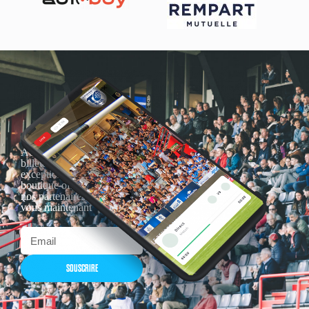
Actualités, nouveautés,
billetterie, remises
exceptionnelles dans la
boutique officielles & chez
nos partenaires… Inscrivez-
vous maintenant
SOUSCRIRE