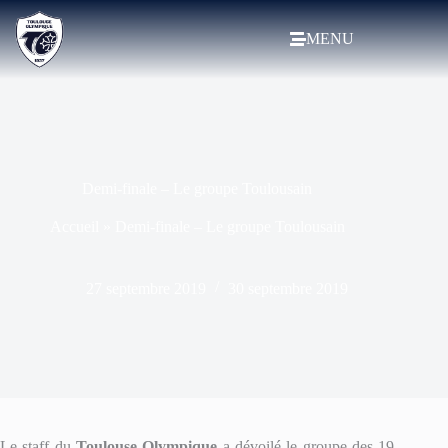
MENU
Demi-finale – Le groupe Toulousain
Accueil
»
Demi-finale – Le groupe Toulousain
27 septembre 2019
30 septembre 2019
Le staff du
Toulouse Olympique
a dévoilé le groupe des 19