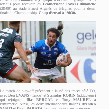
retenus pour recevoir les
Featherstone Rovers dimanche
(29/09) au stade Ernest Argelès de Blagnac pour la demi-
finale du Championship.
Coup d’envoi à 19h30.
Le match de play-off précédent a laissé des traces côté TO,
avec
Ben EVANS
(genou) et
Stanislas ROBIN
(adducteurs)
qui rejoignent
Ilias BERGAL
et
Tony MAUREL
à
l’infirmerie. Ainsi, les deux internationaux Italiens
Brenden
SANTI
et
Dean PARATA
font leur retour dans le groupe.