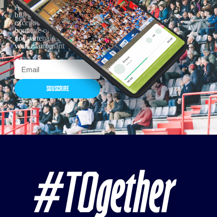
Actualités, nouveautés,
billetterie, remises
exceptionnelles dans la
boutique officielles & chez
nos partenaires… Inscrivez-
vous maintenant
SOUSCRIRE