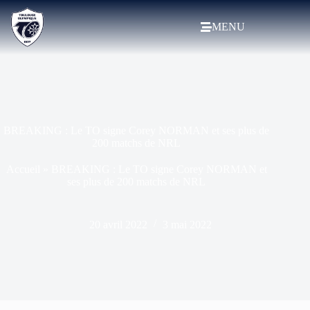
MENU
BREAKING : Le TO signe Corey NORMAN et ses plus de
200 matchs de NRL
Accueil
»
BREAKING : Le TO signe Corey NORMAN et
ses plus de 200 matchs de NRL
20 avril 2022
3 mai 2022