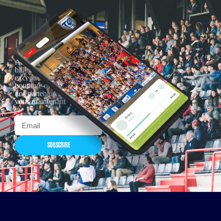
Actualités, nouveautés,
billetterie, remises
exceptionnelles dans la
boutique officielles & chez
nos partenaires… Inscrivez-
vous maintenant
SOUSCRIRE