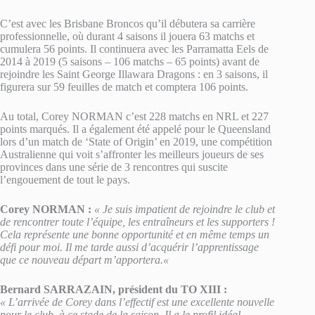
C’est avec les Brisbane Broncos qu’il débutera sa carrière
professionnelle, où durant 4 saisons il jouera 63 matchs et
cumulera 56 points. Il continuera avec les Parramatta Eels de
2014 à 2019 (5 saisons – 106 matchs – 65 points) avant de
rejoindre les Saint George Illawara Dragons : en 3 saisons, il
figurera sur 59 feuilles de match et comptera 106 points.
Au total, Corey NORMAN c’est 228 matchs en NRL et 227
points marqués. Il a également été appelé pour le Queensland
lors d’un match de ‘State of Origin’ en 2019, une compétition
Australienne qui voit s’affronter les meilleurs joueurs de ses
provinces dans une série de 3 rencontres qui suscite
l’engouement de tout le pays.
Corey NORMAN :
« Je suis impatient de rejoindre le club et
de rencontrer toute l’équipe, les entraîneurs et les supporters !
Cela représente une bonne opportunité et en même temps un
défi pour moi. Il me tarde aussi d’acquérir l’apprentissage
que ce nouveau départ m’apportera.
«
Bernard SARRAZAIN, président du TO XIII :
« L’arrivée de Corey dans l’effectif est une excellente nouvelle
pour le club, à ce stade de la saison. Il a le profil idéal