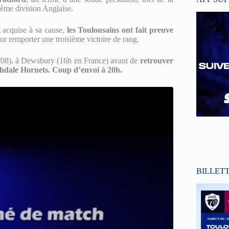
ème division Anglaise.
t acquise à sa cause,
les Toulousains ont fait preuve
our remporter une troisième victoire de rang.
/08), à Dewsbury (16h en France) avant de
retrouver
chdale Hornets. Coup d’envoi à 20h.
BILLET