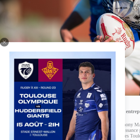
Résumé du match :
Des Toulousains entrep
Tout commence bien pour le TO. Dès la troisième minute, Anthony MA
la chaine, et sert un Rhys CURRAN lancé qui fait parler sa puissance po
le camp Français mais sans se montrer réellement dangereux. Les Toulou