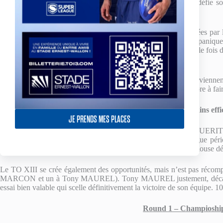
le break : sur une attaque classique, Gavin MARGUERITE défie son v
course en terre promise. 0-12.
Les Bulls repartent à l’attaque, et après deux pénalités concédées pa
son aile et offre les premiers points à son équipe. 4-12. Sans panique
marche, et la paire MARION-CURRAN se montre une nouvelle fois déci
près par son demi. 4-18.
C’est bien connu, les Anglais ne lâchent rien et ces derniers parvienn
instants de la première période. 10-18 à la pause, tout reste encore à fai
Des Toulousains effi
JE PRENDS MES PLACES
Dès le retour des vestiaires, c’est au tour de Gavin MARGUERITE
conditions par ses coéquipiers. 10-22. S’en suit alors une longue péri
minutes du match. Bradford se procure des occasions mais Toulouse dé
Le TO XIII se crée également des opportunités, mais n’est pas récomp
MARCON et un à Tony MAUREL). Tony MAUREL justement, décalé e
essai bien valable qui scelle définitivement la victoire de son équipe. 10
Round 1 – Champioship