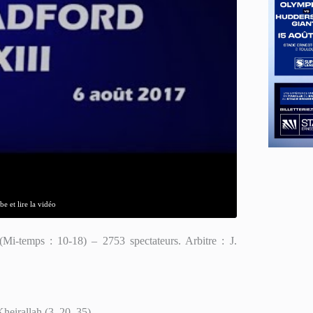
e et lire la vidéo
(Mi-temps : 10-18) – 2753 spectateurs. Arbitre : J.
heirallah (3, 20, 35)