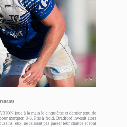
renants
RION joue à la main le cinquième et dernier tenu de
ur marquer. 0-6. Pris à froid, Bradford investit alors
sains, eux, ne laissent pas passer leur chance et font