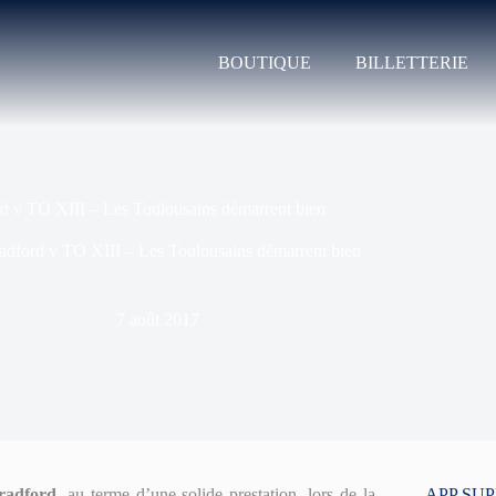
BOUTIQUE
BILLETTERIE
d v TO XIII – Les Toulousains démarrent bien
adford v TO XIII – Les Toulousains démarrent bien
7 août 2017
Bradford
, au terme d’une solide prestation, lors de la
APP SU