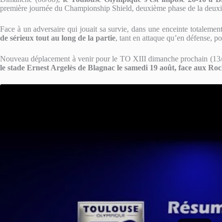
première journée du Championship Shield, deuxième phase de la deuxi
Face à un adversaire qui jouait sa survie, dans une enceinte totalemen
de sérieux tout au long de la partie
, tant en attaque qu’en défense, p
Nouveau déplacement à venir pour le TO XIII dimanche prochain (13
le stade Ernest Argelès de Blagnac le samedi 19 août, face aux Ro