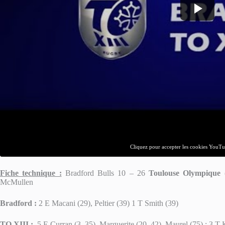
Cliquez pour accepter les cookies YouTub
Fiche technique :
Bradford Bulls 10 – 26
Toulouse Olympique
McMullen
Bradford :
2 E Macani (29), Peltier (39) 1 T Smith (39)
TO XIII :
5 E Curran (3, 35), Marguerite (20, 42), Maurel (75) ; 3 T K