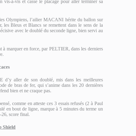
is-à-vis et casse le placage pour aller terminer sa
r les Olympiens, l’ailier MACANI hérite du ballon sur
r, les Bleus et Blancs se remettent dans le sens de la
sive avec le doublé du seconde ligne, bien servi au
ent à marquer en force, par PELTIER, dans les derniers
re.
caces
 d’y aller de son doublé, mis dans les meilleures
ode de bras de fer, qui s’anime dans les 20 dernières
fend bien et ne craque pas.
ensé, comme en atteste ces 3 essais refusés (2 à Paul
n bout de ligne, marque à 5 minutes du terme un
-26, score final.
 Shield