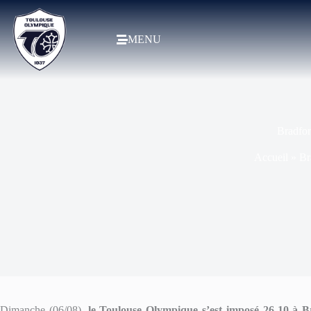
MENU
Bradfor
Accueil
»
Br
Dimanche (06/08),
le Toulouse Olympique s’est imposé 26-10 à 