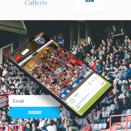
Actualités, nouveautés,
billetterie, remises
exceptionnelles dans la
boutique officielles & chez
nos partenaires… Inscrivez-
vous maintenant
SOUSCRIRE