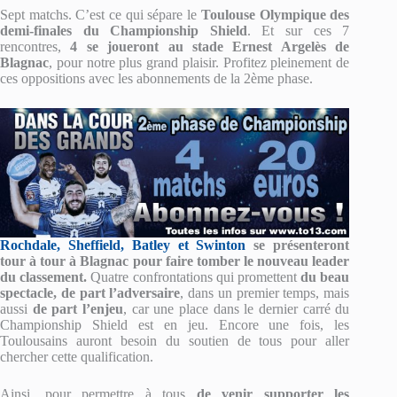
Sept matchs. C’est ce qui sépare le
Toulouse Olympique des
demi-finales du Championship Shield
. Et sur ces 7
rencontres,
4 se joueront au stade Ernest Argelès de
Blagnac
, pour notre plus grand plaisir. Profitez pleinement de
ces oppositions avec les abonnements de la 2ème phase.
Rochdale, Sheffield, Batley et Swinton
se présenteront
tour à tour à Blagnac pour faire tomber le nouveau leader
du classement.
Quatre confrontations qui promettent
du beau
spectacle, de part l’adversaire
, dans un premier temps, mais
aussi
de part l’enjeu
, car une place dans le dernier carré du
Championship Shield est en jeu. Encore une fois, les
Toulousains auront besoin du soutien de tous pour aller
chercher cette qualification.
Ainsi, pour permettre à tous
de venir supporter les