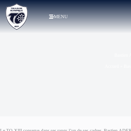
MENU
Bastien 
Accueil
»
Bas
Le TO XIII conserve dans ses rangs l’un de ses cadres, Bastien ADER, 