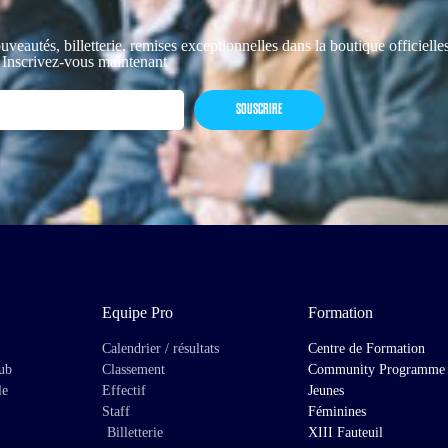
uveautés, billetterie, remises exceptionnelles dans la boutique officiell
 Inscrivez-vous maintenant
SOUSCRIRE
Equipe Pro
Formation
Calendrier / résultats
Centre de Formation
lub
Classement
Community Programme
le
Effectif
Jeunes
Staff
Féminines
Billetterie
XIII Fauteuil