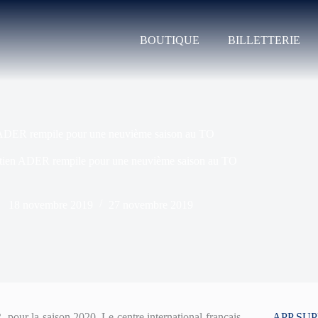
BOUTIQUE
BILLETTERIE
ADER rempile pour une neuvième saison au TO
tien ADER rempile pour une neuvième saison au TO
18 novembre 2019
27 novembre 2019
pour la saison 2020. Le centre international français
APP SU