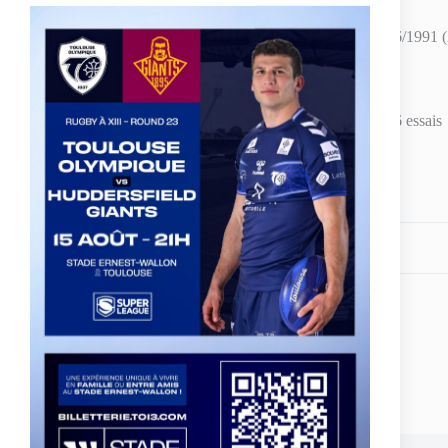
Prénom
: Bastien –
Nom
: ADER –
Date de naissance
: 06/06/1991 (
Taille
: 1m86 –
Poids
: 96 kg –
Poste
: Centre
Statistiques en Equipe Première du TO
: 157 matchs pour 76 essais
Partagez votre amour
ARTICLE
PRÉCÉDENT
Le TO XIII connait son calendrier de la
saison 2020