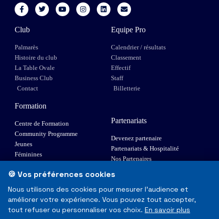
Club
Equipe Pro
Palmarès
Calendrier / résultats
Histoire du club
Classement
La Table Ovale
Effectif
Business Club
Staff
Contact
Billetterie
Formation
Partenariats
Centre de Formation
Community Programme
Devenez partenaire
Jeunes
Partenariats & Hospitalité
Féminines
Nos Partenaires
XIII Fauteuil
🍪 Vos préférences cookies
Elite 1
Nous utilisons des cookies pour mesurer l'audience et
améliorer votre expérience. Vous pouvez tout accepter,
© Toulouse Olympique XIII - Tous droits réservés
tout refuser ou personnaliser vos choix.
En savoir plus