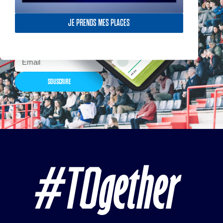
billetterie, remises
exceptionnelles dans la
boutique officielles & chez
JE PRENDS MES PLACES
nos partenaires… Inscrivez-
vous maintenant
SOUSCRIRE