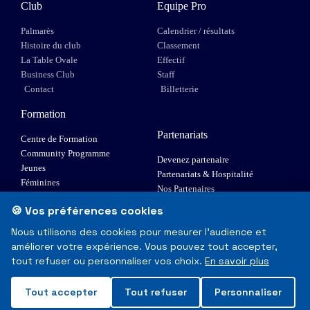
Club
Equipe Pro
Palmarès
Calendrier / résultats
Histoire du club
Classement
La Table Ovale
Effectif
Business Club
Staff
Contact
Billetterie
Formation
Partenariats
Centre de Formation
Community Programme
Devenez partenaire
Jeunes
Partenariats & Hospitalité
Féminines
Nos Partenaires
XIII Fauteuil
🍪 Vos préférences cookies
Elite 1
Nous utilisons des cookies pour mesurer l'audience et
améliorer votre expérience. Vous pouvez tout accepter,
© Toulouse Olympique XIII - Tous droits réservés
tout refuser ou personnaliser vos choix.
En savoir plus
Mentions Légales & RGPD
Tout accepter
Tout refuser
Personnaliser
Made with
❤
in Toulouse