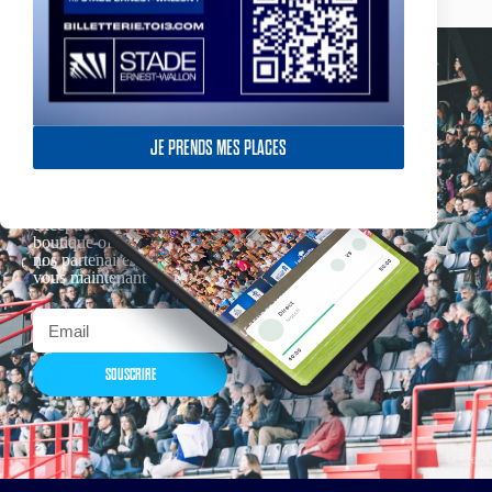
JE PRENDS MES PLACES
Actualités, nouveautés,
billetterie, remises
exceptionnelles dans la
boutique officielles & chez
nos partenaires… Inscrivez-
vous maintenant
SOUSCRIRE