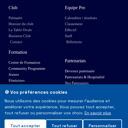
Club
Equipe Pro
Palmarès
Calendrier / résultats
Histoire du club
Classement
La Table Ovale
Effectif
Business Club
Staff
Contact
Billetterie
Formation
Partenariats
Centre de Formation
Community Programme
Devenez partenaire
Jeunes
Partenariats & Hospitalité
Féminines
Nos Partenaires
XIII Fauteuil
🍪 Vos préférences cookies
Elite 1
Nous utilisons des cookies pour mesurer l'audience et
améliorer votre expérience. Vous pouvez tout accepter,
© Toulouse Olympique XIII - Tous droits réservés
tout refuser ou personnaliser vos choix.
En savoir plus
Mentions Légales & RGPD
Tout accepter
Tout refuser
Personnaliser