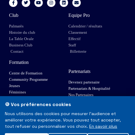
Club
Equipe Pro
Palmarès
Calendrier / résultats
Histoire du club
Classement
La Table Ovale
Effectif
Business Club
Staff
Contact
Billetterie
Formation
Partenariats
Centre de Formation
Community Programme
Devenez partenaire
Jeunes
Partenariats & Hospitalité
Féminines
Nos Partenaires
XIII Fauteuil
🍪 Vos préférences cookies
Elite 1
Nous utilisons des cookies pour mesurer l'audience et
améliorer votre expérience. Vous pouvez tout accepter,
© Toulouse Olympique XIII - Tous droits réservés
tout refuser ou personnaliser vos choix.
En savoir plus