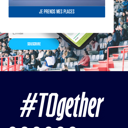
billetterie, remises
exceptionnelles dans la
boutique officielles & chez
JE PRENDS MES PLACES
nos partenaires… Inscrivez-
vous maintenant
SOUSCRIRE