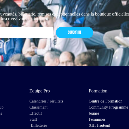
uveautés, billetterie, remises exceptionnelles dans la boutique officiell
 Inscrivez-vous maintenant
SOUSCRIRE
Equipe Pro
Formation
Calendrier / résultats
Centre de Formation
lub
Classement
Community Programme
le
Effectif
Jeunes
Staff
Féminines
Billetterie
XIII Fauteuil