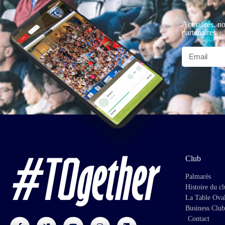
Actualités, no
partenaires…
Club
Palmarès
Histoire du c
La Table Ova
Business Club
Contact