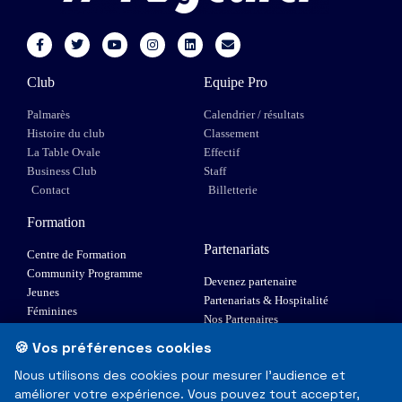
Club
Equipe Pro
Palmarès
Calendrier / résultats
Histoire du club
Classement
La Table Ovale
Effectif
Business Club
Staff
Contact
Billetterie
Formation
Partenariats
Centre de Formation
Community Programme
Devenez partenaire
Jeunes
Partenariats & Hospitalité
Féminines
Nos Partenaires
XIII Fauteuil
🍪 Vos préférences cookies
Elite 1
Nous utilisons des cookies pour mesurer l'audience et
améliorer votre expérience. Vous pouvez tout accepter,