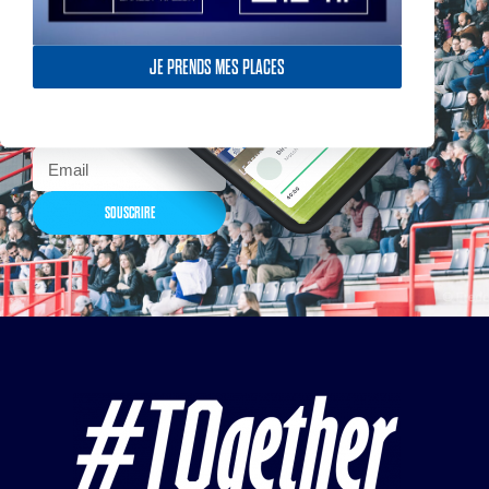
Actualités, nouveautés,
billetterie, remises
exceptionnelles dans la
JE PRENDS MES PLACES
boutique officielles & chez
nos partenaires… Inscrivez-
vous maintenant
SOUSCRIRE