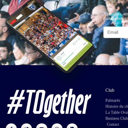
Actualités, no
partenaires…
Club
Palmarès
Histoire du c
La Table Ova
Business Club
Contact