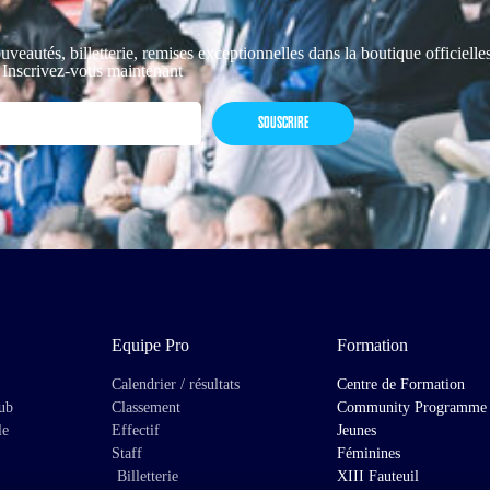
uveautés, billetterie, remises exceptionnelles dans la boutique officiell
 Inscrivez-vous maintenant
SOUSCRIRE
Equipe Pro
Formation
Calendrier / résultats
Centre de Formation
lub
Classement
Community Programme
le
Effectif
Jeunes
Staff
Féminines
Billetterie
XIII Fauteuil