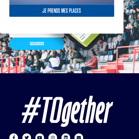
exceptionnelles dans la
boutique officielles & chez
JE PRENDS MES PLACES
nos partenaires… Inscrivez-
vous maintenant
SOUSCRIRE