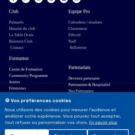
Club
Equipe Pro
Palmarès
Calendrier / résultats
Histoire du club
Classement
La Table Ovale
Effectif
Business Club
Staff
Contact
Billetterie
Formation
Partenariats
Centre de Formation
Community Programme
Devenez partenaire
Jeunes
Partenariats & Hospitalité
Féminines
Nos Partenaires
XIII Fauteuil
🍪 Vos préférences cookies
Elite 1
Nous utilisons des cookies pour mesurer l'audience et
améliorer votre expérience. Vous pouvez tout accepter,
© Toulouse Olympique XIII - Tous droits réservés
tout refuser ou personnaliser vos choix.
En savoir plus
Mentions Légales & RGPD