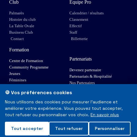
Club
Equipe Pro
Palmarès
Calendrier / résultats
Histoire du club
Classement
La Table Ovale
Effectif
Business Club
Staff
Contact
Billetterie
Formation
Partenariats
Centre de Formation
Community Programme
Devenez partenaire
Jeunes
Partenariats & Hospitalité
Féminines
Nos Partenaires
XIII Fauteuil
🍪 Vos préférences cookies
Elite 1
Nous utilisons des cookies pour mesurer l'audience et
améliorer votre expérience. Vous pouvez tout accepter,
© Toulouse Olympique XIII - Tous droits réservés
tout refuser ou personnaliser vos choix.
En savoir plus
Mentions Légales & RGPD
Tout accepter
Tout refuser
Personnaliser
Made with
❤
in Toulouse