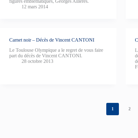
figures emblématiques, Georges Aillères.
12 mars 2014
Carnet noir – Décès de Vincent CANTONI
C
Le Toulouse Olympique a le regret de vous faire
L
part du décès de Vincent CANTONI.
d
28 octobre 2013
d
F
1
2