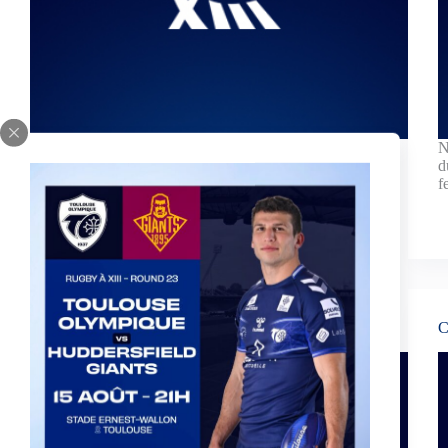
Nous avons le regret de vous faire part du décès
N
de la mère d'Alain LANTIN, actuellement
d
trésorier de l'Amicale des Anciens, et joueur du
f
TOAC XIII dans les années 80.
24 septembre 2014
Carnet noir
C