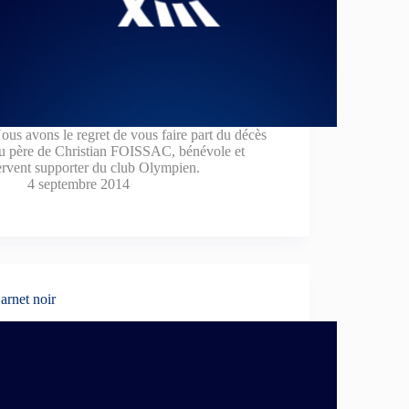
ous avons le regret de vous faire part du décès
u père de Christian FOISSAC, bénévole et
ervent supporter du club Olympien.
4 septembre 2014
arnet noir