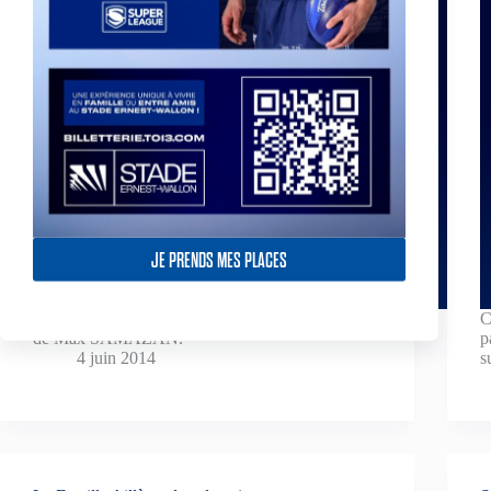
JE PRENDS MES PLACES
Nous avons le regret de vous faire part du décès
C
de Max SAMAZAN.
p
4 juin 2014
s