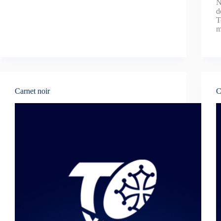
N
d
T
m
Carnet noir
C