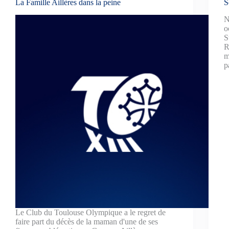
La Famille Aillères dans la peine
S
N
o
S
R
m
p
Le Club du Toulouse Olympique a le regret de
faire part du décès de la maman d'une de ses