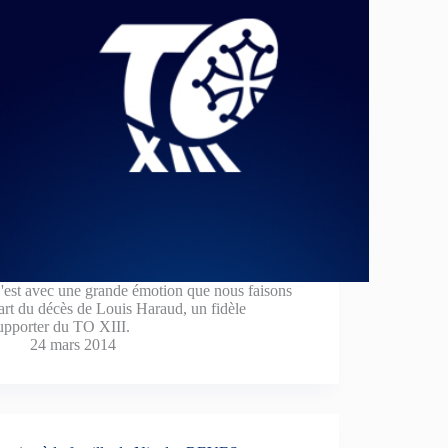
'est avec une grande émotion que nous faisons
art du décès de Louis Haraud, un fidèle
upporter du TO XIII.
24 mars 2014