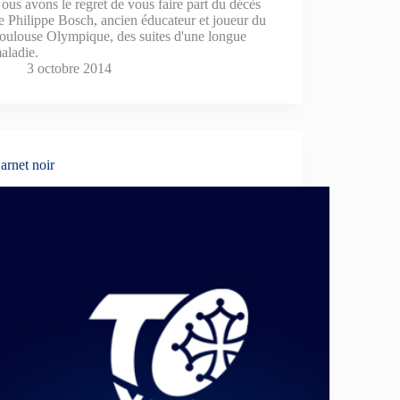
ous avons le regret de vous faire part du décès
e Philippe Bosch, ancien éducateur et joueur du
oulouse Olympique, des suites d'une longue
aladie.
3 octobre 2014
arnet noir