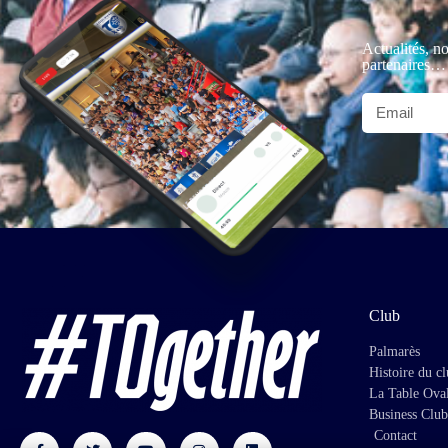
Actualités, no
partenaires…
Club
Palmarès
Histoire du c
La Table Ova
Business Club
Contact