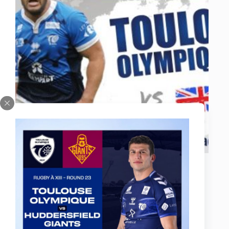
Le Toulouse Olympique, en partenariat avec le
célèbre cirque, met en place une offre spéciale :
tarif réduit à 5€ sur présentation du ticket d’entrée
au cirque pour le prochain choc au stade Ernest
Argelès, TO XIII v Leigh, le samedi 25 mai
(14h).
21 mai 2019