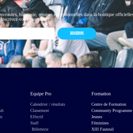
uveautés, billetterie, remises exceptionnelles dans la boutique officiell
 Inscrivez-vous maintenant
SOUSCRIRE
Equipe Pro
Formation
Calendrier / résultats
Centre de Formation
lub
Classement
Community Programme
le
Effectif
Jeunes
Staff
Féminines
Billetterie
XIII Fauteuil