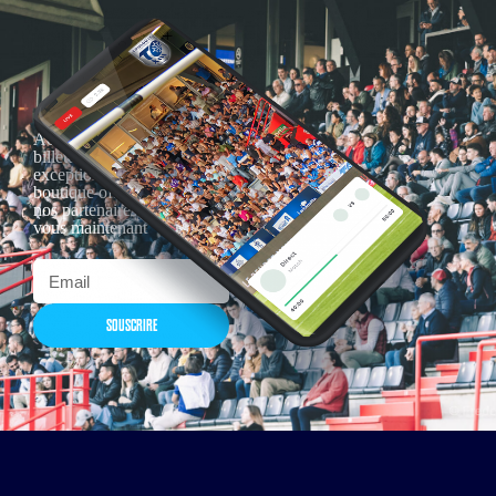
Actualités, nouveautés,
billetterie, remises
exceptionnelles dans la
boutique officielles & chez
nos partenaires… Inscrivez-
vous maintenant
SOUSCRIRE