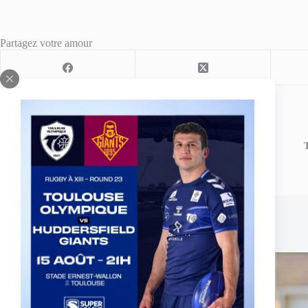
Partagez votre amour
ARTICLE
PRÉCÉDENT
TO XIII vs St Estève/XIII Catalan -
T
L'interview de Mourad KRIOUACHE
Publications similaires