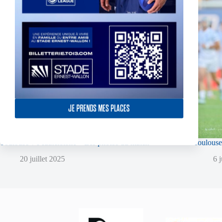
JE PRENDS MES PLACES
Toulouse v Featherstone – Les photos du match
Toulouse
20 juillet 2025
6 j