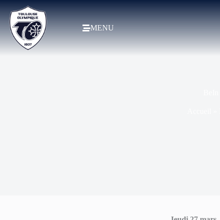
MENU
BeIn 
Accueil
»
Jeudi 27 mars