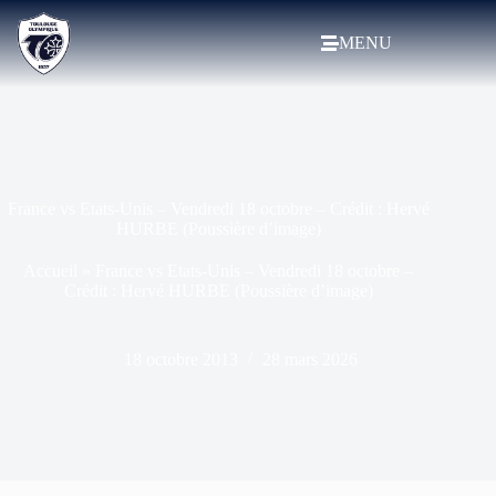
MENU
France vs Etats-Unis – Vendredi 18 octobre – Crédit : Hervé
HURBE (Poussière d’image)
Accueil
»
France vs Etats-Unis – Vendredi 18 octobre –
Crédit : Hervé HURBE (Poussière d’image)
18 octobre 2013
28 mars 2026