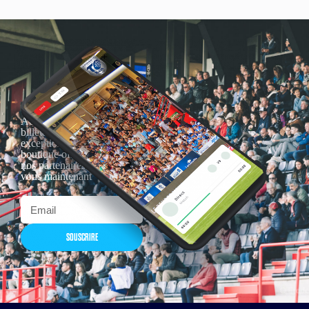
Actualités, nouveautés,
billetterie, remises
exceptionnelles dans la
boutique officielles & chez
nos partenaires… Inscrivez-
vous maintenant
SOUSCRIRE