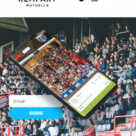
Actualités, nouveautés,
billetterie, remises
exceptionnelles dans la
boutique officielles & chez
nos partenaires… Inscrivez-
vous maintenant
SOUSCRIRE