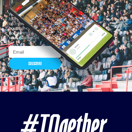
Actualités, nouveautés,
billetterie, remises
exceptionnelles dans la
boutique officielles & chez
nos partenaires… Inscrivez-
vous maintenant
SOUSCRIRE