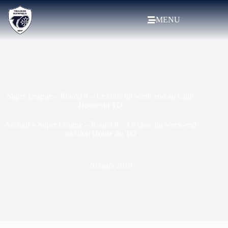
MENU
Super League – Round 8 – Le choc du week-end au Club
House du TO
Accueil
»
Super League – Round 8 – Le choc du week-end
au Club House du TO
26 mars 2010