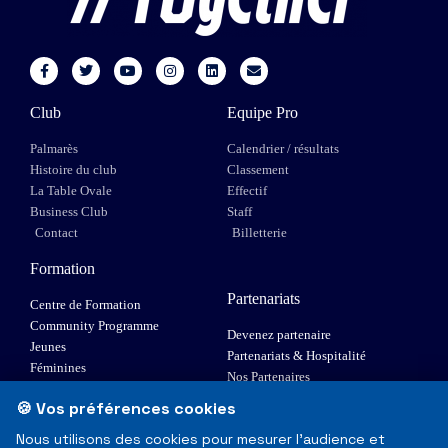
Club
Equipe Pro
Palmarès
Calendrier / résultats
Histoire du club
Classement
La Table Ovale
Effectif
Business Club
Staff
Contact
Billetterie
Formation
Partenariats
Centre de Formation
Community Programme
Devenez partenaire
Jeunes
Partenariats & Hospitalité
Féminines
Nos Partenaires
XIII Fauteuil
🍪 Vos préférences cookies
Elite 1
Nous utilisons des cookies pour mesurer l'audience et