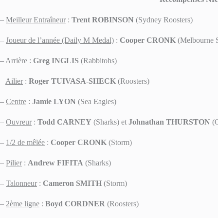
–
Meilleur Entraîneur
:
Trent ROBINSON
(Sydney Roosters)
–
Joueur de l’année (Daily M Medal)
:
Cooper CRONK
(Melbourne 
–
Arrière
:
Greg INGLIS
(Rabbitohs)
–
Ailier
:
Roger TUIVASA-SHECK
(Roosters)
–
Centre
:
Jamie LYON
(Sea Eagles)
–
Ouvreur
:
Todd CARNEY
(Sharks) et
Johnathan THURSTON
(
–
1/2 de mêlée
:
Cooper CRONK
(Storm)
–
Pilier
:
Andrew FIFITA
(Sharks)
–
Talonneur
:
Cameron SMITH
(Storm)
–
2ème ligne
:
Boyd CORDNER
(Roosters)