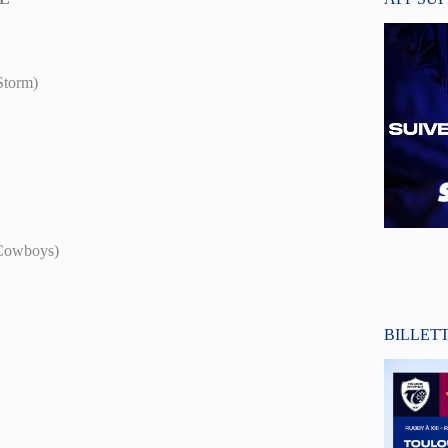
Storm)
Cowboys)
BILLET