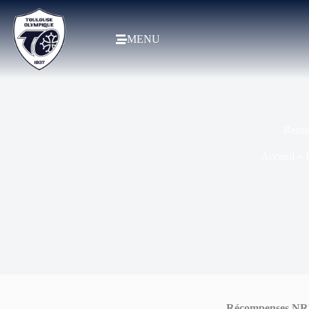
MENU
Remis
Accueil
»
Récompenses N