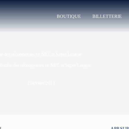
BOUTIQUE
BILLETTERIE
e des récompenses en NRL et Super League
Remise des récompenses en NRL et Super League
2 octobre 2013
RL
APP SU