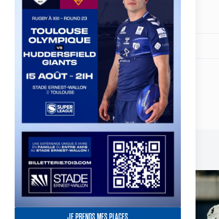
Partagez votre amour
ARTICLE
PRÉCÉDENT
France vs USA - Vendredi 18 octobre à 19h30 au Stade
Arnauné
Publications similaires
JE PRENDS MES PLACES