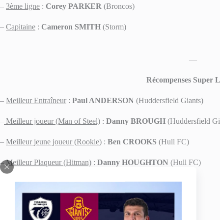
–
3ème ligne
:
Corey PARKER
(Broncos)
–
Capitaine
:
Cameron SMITH
(Storm)
—
Récompenses Super 
–
Meilleur Entraîneur
:
Paul ANDERSON
(Huddersfield Giants)
–
Meilleur joueur (Man of Steel)
:
Danny BROUGH
(Huddersfield Gi
–
Meilleur jeune joueur (Rookie)
:
Ben CROOKS
(Hull FC)
–
Meilleur Plaqueur (Hitman)
:
Danny HOUGHTON
(Hull FC)
–
Club de l’année
:
St Helens Saints
Source :
SportChoc.tv