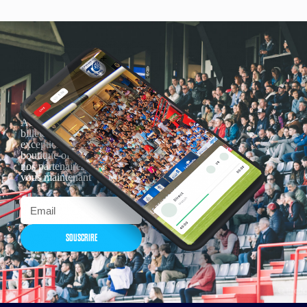
Actualités, nouveautés,
billetterie, remises
exceptionnelles dans la
boutique officielles & chez
nos partenaires… Inscrivez-
vous maintenant
SOUSCRIRE