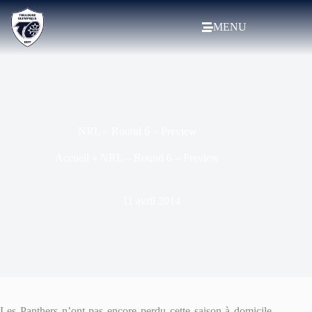
MENU
NRL – Round 6 – Preview
Accueil
»
NRL – Round 6 – Preview
11 avril 2014
Les Panthers n’ont pas encore perdu cette saison à domicile.