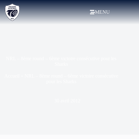
MENU
NRL – 8ème round – 6ème victoire consécutive pour les
Sharks
Accueil
»
NRL – 8ème round – 6ème victoire consécutive
pour les Sharks
30 avril 2012