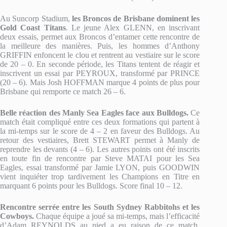
Au Suncorp Stadium,
les Broncos de Brisbane dominent les
Gold Coast Titans
. Le jeune Alex GLENN, en inscrivant
deux essais, permet aux Broncos d’entamer cette rencontre de
la meilleure des manières. Puis, les hommes d’Anthony
GRIFFIN enfoncent le clou et rentrent au vestiaire sur le score
de 20 – 0. En seconde période, les Titans tentent de réagir et
inscrivent un essai par PEYROUX, transformé par PRINCE
(20 – 6). Mais Josh HOFFMAN marque 4 points de plus pour
Brisbane qui remporte ce match 26 – 6.
Belle réaction des Manly Sea Eagles face aux Bulldogs.
Ce
match était compliqué entre ces deux formations qui partent à
la mi-temps sur le score de 4 – 2 en faveur des Bulldogs. Au
retour des vestiaires, Brett STEWART permet à Manly de
reprendre les devants (4 – 6). Les autres points ont été inscrits
en toute fin de rencontre par Steve MATAI pour les Sea
Eagles, essai transformé par Jamie LYON, puis GOODWIN
vient inquiéter trop tardivement les Champions en Titre en
marquant 6 points pour les Bulldogs. Score final 10 – 12.
Rencontre serrée entre les South Sydney Rabbitohs et les
Cowboys.
Chaque équipe a joué sa mi-temps, mais l’efficacité
d’Adam REYNOLDS au pied a eu raison de ce match.