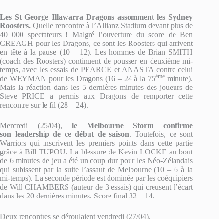
Les St George Illawarra Dragons assomment les Sydney
Roosters.
Quelle rencontre à l’Allianz Stadium devant plus de
40 000 spectateurs ! Malgré l’ouverture du score de Ben
CREAGH pour les Dragons, ce sont les Roosters qui arrivent
en tête à la pause (10 – 12). Les hommes de Brian SMITH
(coach des Roosters) continuent de pousser en deuxième mi-
temps, avec les essais de PEARCE et ANASTA contre celui
ème
de WEYMAN pour les Dragons (16 – 24 à la 75
minute).
Mais la réaction dans les 5 dernières minutes des joueurs de
Steve PRICE a permis aux Dragons de remporter cette
rencontre sur le fil (28 – 24).
Mercredi (25/04),
le Melbourne Storm confirme
son leadership de ce début de saison
. Toutefois, ce sont
Warriors qui inscrivent les premiers points dans cette partie
grâce à Bill TUPOU. La blessure de Kevin LOCKE au bout
de 6 minutes de jeu a été un coup dur pour les Néo-Zélandais
qui subissent par la suite l’assaut de Melbourne (10 – 6 à la
mi-temps). La seconde période est dominée par les coéquipiers
de Will CHAMBERS (auteur de 3 essais) qui creusent l’écart
dans les 20 dernières minutes. Score final 32 – 14.
Deux rencontres se déroulaient vendredi (27/04).