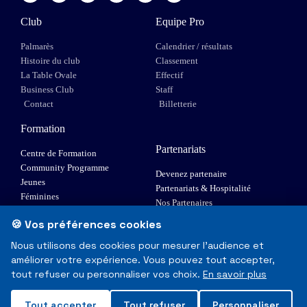
Club
Equipe Pro
Palmarès
Calendrier / résultats
Histoire du club
Classement
La Table Ovale
Effectif
Business Club
Staff
Contact
Billetterie
Formation
Partenariats
Centre de Formation
Community Programme
Devenez partenaire
Jeunes
Partenariats & Hospitalité
Féminines
Nos Partenaires
XIII Fauteuil
🍪 Vos préférences cookies
Elite 1
Nous utilisons des cookies pour mesurer l'audience et
améliorer votre expérience. Vous pouvez tout accepter,
© Toulouse Olympique XIII - Tous droits réservés
tout refuser ou personnaliser vos choix.
En savoir plus
Mentions Légales & RGPD
Tout accepter
Tout refuser
Personnaliser