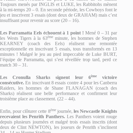
Toujours menés par INGLIS et LUKE, les Rabbitohs mènent
à la mi-temps 20 – 0. En seconde période, les Cowboys font le
jeu et inscrivent 3 essais (dont deux de GRAHAM) mais c’est
insuffisant pour revenir au score (20 – 16).
Les Parramatta Eels échouent à 1 point !
Mené 0 – 31 par
ème
les Wests Tigers à la 63
minute, les hommes de Stephen
KEARNEY (coach des Eels) réalisent une remontée
exceptionnelle en inscrivant 5 essais, tous transformés en 13
minutes ! Malgré le jeu au pied impeccable de Luke BURT,
l’équipe de Parramatta, qui s’est réveillée trop tard, perd ce
match 30 – 31.
ème
Les Cronulla Sharks signent leur 6
victoire
consécutive.
En inscrivant 8 essais contre 4 pour les Canberra
Raiders, les hommes de Shane FLANAGAN (coach des
Sharks) réalisent une belle performance et confirment leur
troisième place au classement. (22 – 44).
ème
Enfin, pour clôturer cette 8
journée,
les Newcastle Knights
recevaient les Penrith Panthers.
Les Panthers voient rouge
depuis plusieurs journées et malgré trois essais inscrits (dont
deux de Clint NEWTON), les joueurs de Penrith s’inclinent
34 – 14 au Hunter Stadium.