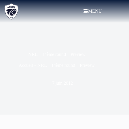
MENU
NRL – 14ème round – Preview
Accueil
»
NRL – 14ème round – Preview
7 juin 2012