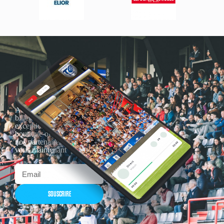
Actualités, nouveautés,
billetterie, remises
exceptionnelles dans la
boutique officielles & chez
nos partenaires… Inscrivez-
vous maintenant
SOUSCRIRE