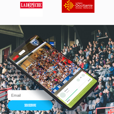
Actualités, nouveautés,
billetterie, remises
exceptionnelles dans la
boutique officielles & chez
nos partenaires… Inscrivez-
vous maintenant
SOUSCRIRE