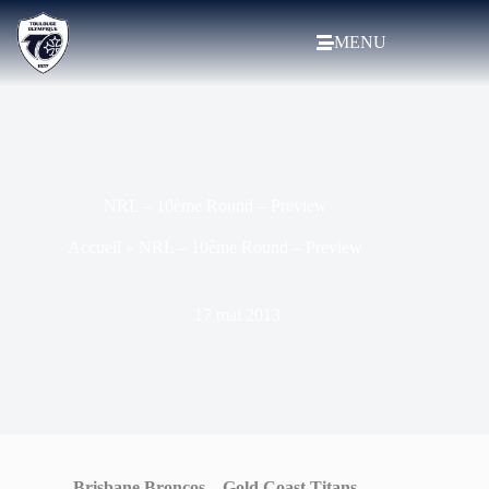
MENU
NRL – 10ème Round – Preview
Accueil
»
NRL – 10ème Round – Preview
17 mai 2013
Brisbane Broncos – Gold Coast Titans