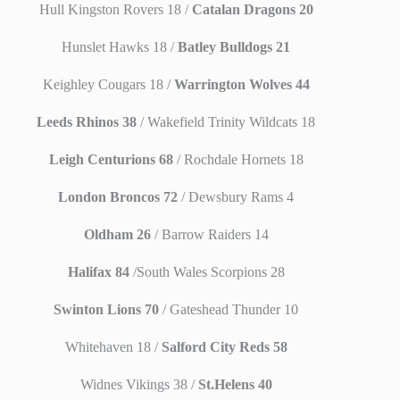
Hull Kingston Rovers 18 /
Catalan Dragons 20
Hunslet Hawks 18 /
Batley Bulldogs 21
Keighley Cougars 18 /
Warrington Wolves 44
Leeds Rhinos 38
/ Wakefield Trinity Wildcats 18
Leigh Centurions 68
/ Rochdale Hornets 18
London Broncos 72
/ Dewsbury Rams 4
Oldham 26
/ Barrow Raiders 14
Halifax 84
/South Wales Scorpions 28
Swinton Lions 70
/ Gateshead Thunder 10
Whitehaven 18 /
Salford City Reds 58
Widnes Vikings 38 /
St.Helens 40