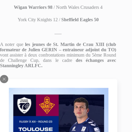
Wigan Warriors 98
/ North Wales Crusaders 4
York City Knights 12 /
Sheffield Eagles 50
___
A noter que
les jeunes de St. Martin de Crau XIII (club
formateur de Julien GERIN – entraineur adjoint du TO)
vont assister à deux confrontations minimum du 5ème Round
de Challenge Cup, dans le cadre
des échanges avec
Stanningley ARLFC.
___
Tirage au sort du Round 5 :
Warrington Wolves / Bradford Bulls
Catalan Dragons / Sheffield Eagles
Leigh Centurions / Halifax