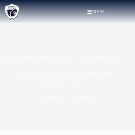
MENU
News d’Angleterre par Cliff SPRACKLEN (Challenge Cup –
Round 4)
Accueil
»
News d’Angleterre par Cliff SPRACKLEN
(Challenge Cup – Round 4)
16 avril 2012
19 avril 2012