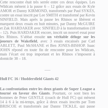
Cette rencontre était très serrée entre ces deux équipes. Les
Wildcats mènent à la pause 6 – 12 grâce aux essais de Kyle
AMOR et Danny KIRMOND, transformés par Paul SYKES,
contre un essai inscrit par Lee SMITH et transformé par Kevin
SINFIELD. Mais après la pause les Rhinos se libèrent et
marquent deux essais en huit minutes, par Danny McGUIRE
et Zak HARDAKER avec SINFIELD à la transformation (18
– 12). Puis HARDAKER encore, inscrit un nouvel essai pour
les Rhinos. S’abbat ensuite
un véritable déluge sur les
joueurs de Wakefield
, avec 3 essais encaissés par Carl
ABLETT, Paul McSHANE et Ben JONES-BISHOP. Isaac
JOHN répond en toute fin de rencontre pour les Wildcats,
mais l’écart est trop important et les Rhinos s’imposent à
domicile 38 – 18.
___
Hull FC 16 / Huddersfield Giants 42
La confrontation entre les deux géants de Super League a
tourné en faveur des Giants
. Pourtant, ce sont bien les
hommes de Peter GENTLE (coach de Hull FC) qui mènent
14 à 6 à la mi-temps, grâce à deux essais inscrits par Tom
BRISCOE et transformés par Danny TICKLE, qui passe