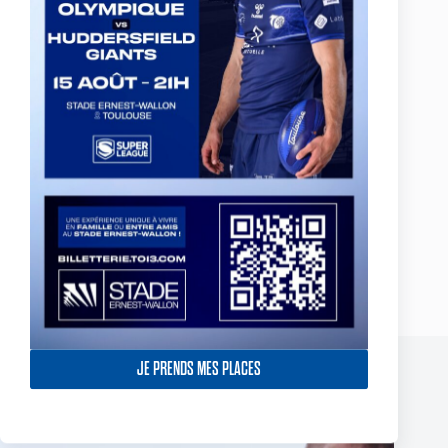
Oldham / St Helens
Salford City Reds / Leeds Rhinos
Featherstone Rovers / Wigan Warriors
Huddersfield Giants / Swinton Lions
Batley Bulldogs / London Broncos
PRÉCÉDENT
SUIVANT
JE PRENDS MES PLACES
Publications similaires