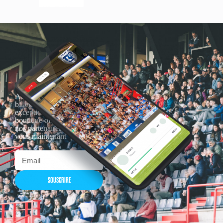
Actualités, nouveautés,
billetterie, remises
exceptionnelles dans la
boutique officielles & chez
nos partenaires… Inscrivez-
vous maintenant
SOUSCRIRE