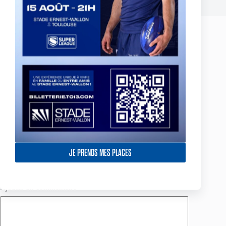
Laisser un commentaire
Votre adresse e-mail ne sera pas publiée.
Les champs obligatoires sont
indiqués avec
*
Nom
*
E-mail
*
JE PRENDS MES PLACES
Site web
Ajouter un commentaire
*