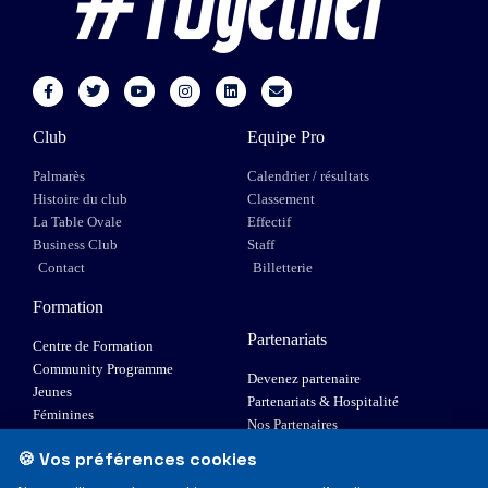
Club
Equipe Pro
Palmarès
Calendrier / résultats
Histoire du club
Classement
La Table Ovale
Effectif
Business Club
Staff
Contact
Billetterie
Formation
Partenariats
Centre de Formation
Community Programme
Devenez partenaire
Jeunes
Partenariats & Hospitalité
Féminines
Nos Partenaires
XIII Fauteuil
🍪 Vos préférences cookies
Elite 1