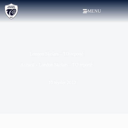
MENU
London Skolars – TO reporté
Accueil
»
London Skolars – TO reporté
10 février 2012