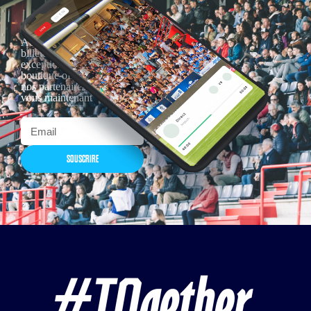
Actualités, nouveautés,
billetterie, remises
exceptionnelles dans la
boutique officielles & chez
nos partenaires… Inscrivez-
vous maintenant
SOUSCRIRE