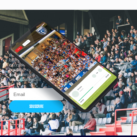
Actualités, nouveautés,
billetterie, remises
exceptionnelles dans la
boutique officielles & chez
nos partenaires… Inscrivez-
vous maintenant
SOUSCRIRE