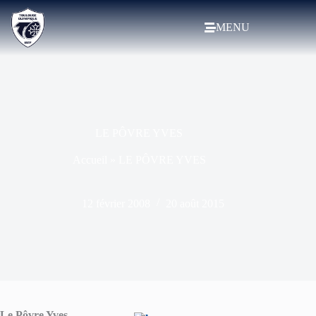
MENU
LE PÔVRE YVES
Accueil
»
LE PÔVRE YVES
12 février 2008
20 août 2015
Le Pôvre Yves