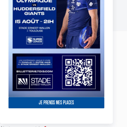
CHAMPIONSHIP 2024 – ABONNÉS INDIGO
2 octobre 2024
Laisser un commentaire
Votre adresse e-mail ne sera pas publiée.
Les champs obligatoires sont
indiqués avec
*
Nom
*
E-mail
*
JE PRENDS MES PLACES
Site web