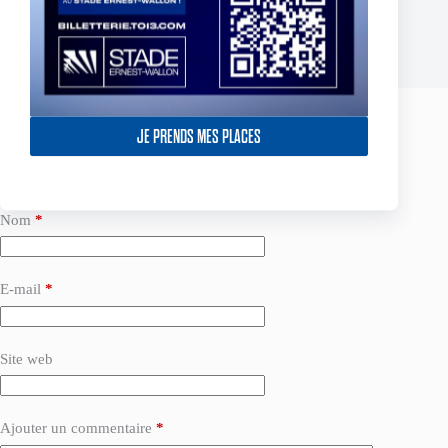
2 octobre 2024
JE PRENDS MES PLACES
Laisser un commentaire
Votre adresse e-mail ne sera pas publiée.
Les champs obligatoires sont
indiqués avec
*
Nom
*
E-mail
*
Site web
Ajouter un commentaire
*