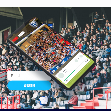
Actualités, nouveautés,
billetterie, remises
exceptionnelles dans la
boutique officielles & chez
nos partenaires… Inscrivez-
vous maintenant
SOUSCRIRE