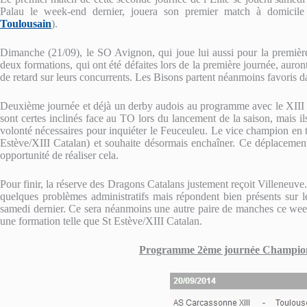
Palau le week-end dernier, jouera son premier match à domici
Toulousain
).
Dimanche (21/09), le SO Avignon, qui joue lui aussi pour la première f
deux formations, qui ont été défaites lors de la première journée, auro
de retard sur leurs concurrents. Les Bisons partent néanmoins favoris da
Deuxième journée et déjà un derby audois au programme avec le XIII 
sont certes inclinés face au TO lors du lancement de la saison, mais ils
volonté nécessaires pour inquiéter le Feuceuleu. Le vice champion en ti
Estève/XIII Catalan) et souhaite désormais enchaîner. Ce déplacement
opportunité de réaliser cela.
Pour finir, la réserve des Dragons Catalans justement reçoit Villeneu
quelques problèmes administratifs mais répondent bien présents sur l
samedi dernier. Ce sera néanmoins une autre paire de manches ce week
une formation telle que St Estève/XIII Catalan.
Programme 2ème journée Championn