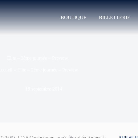
BOUTIQUE
BILLETTERIE
Elite – 2ème journée – Preview
ccueil
»
Elite – 2ème journée – Preview
19 septembre 2014
 (20/09). L’AS Carcassonne, après être allée gagner à
APP SU