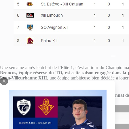
—
Une semaine après le début de l’Elite 1, c’est au tour du Championna
Broncos, équipe réserve du TO, est cette saison engagée dans la 
Lyon-Villeurbanne XIII
, une équipe ambitieuse bien décidée à jouer 
ont un gros match à négocier.
Programme 1ème journée Championnat de F