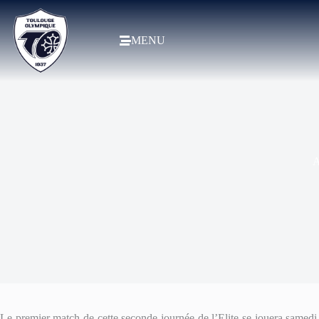
MENU
A
Le premier match de cette seconde journée de l’Elite se jouera samedi