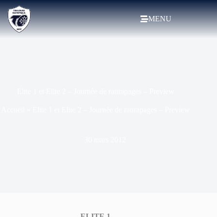
MENU
Elite 1 et Elite 2 – Journée de rattrapages – Preview
Accueil
»
Elite 1 et Elite 2 – Journée de rattrapages – Preview
30 mars 2012
ELITE 1