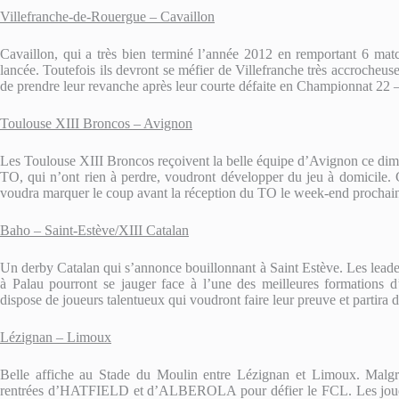
Villefranche-de-Rouergue – Cavaillon
Cavaillon, qui a très bien terminé l’année 2012 en remportant 6 match
lancée. Toutefois ils devront se méfier de Villefranche très accrocheus
de prendre leur revanche après leur courte défaite en Championnat 22 –
Toulouse XIII Broncos – Avignon
Les Toulouse XIII Broncos reçoivent la belle équipe d’Avignon ce dim
TO, qui n’ont rien à perdre, voudront développer du jeu à domicile. 
voudra marquer le coup avant la réception du TO le week-end prochai
Baho – Saint-Estève/XIII Catalan
Un derby Catalan qui s’annonce bouillonnant à Saint Estève. Les leaders
à Palau pourront se jauger face à l’une des meilleures formations d
dispose de joueurs talentueux qui voudront faire leur preuve et partira d
Lézignan – Limoux
Belle affiche au Stade du Moulin entre Lézignan et Limoux. Malgré
rentrées d’HATFIELD et d’ALBEROLA pour défier le FCL. Les joue