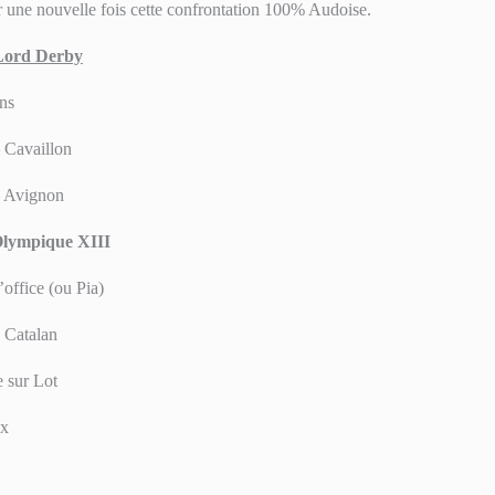
 une nouvelle fois cette confrontation 100% Audoise.
 Lord Derby
ns
 Cavaillon
 Avignon
Olympique XIII
’office (ou Pia)
 Catalan
 sur Lot
ux