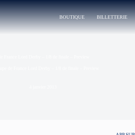
BOUTIQUE
BILLETTERIE
e France Lord Derby – 1/8 de finale – Preview
upe de France Lord Derby – 1/8 de finale – Preview
4 janvier 2013
APP SU