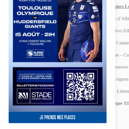
1/8è de Coupe de France juniors L
Baho – Lescure d’Alb
Marseille – Saint-Estève-XII
Saint-Estève-XIII Catalan
Saint-Martin-de-Crau – Ca
Carpentras – Villeneuve
Salon – Avignon
Lézignan – Limo
Toulouse Olympique XI
JE PRENDS MES PLACES