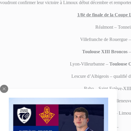
voudront confirmer leur victoire à Limoux début décembre et remporter
1/8è de finale de la Coupe
Réalmont – Tonnei
Villefranche de Rouergue –
Toulouse XIII Broncos
–
Lyon-Villeurbanne –
Toulouse 
Lescure d’Albigeois – qualifié d
Baho – Saint-Estève-XIII
Carcassonne – Villeneuve
Lézignan – Limo
___