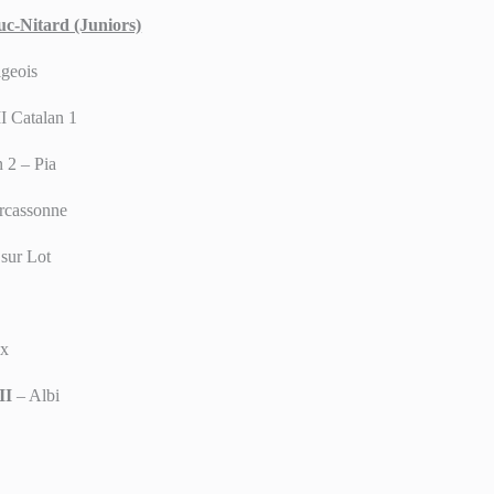
uc-Nitard (Juniors)
igeois
I Catalan 1
 2 – Pia
rcassonne
 sur Lot
ux
II
– Albi