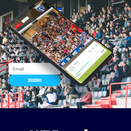
Actualités, nouveautés,
billetterie, remises
exceptionnelles dans la
boutique officielles & chez
nos partenaires… Inscrivez-
vous maintenant
SOUSCRIRE