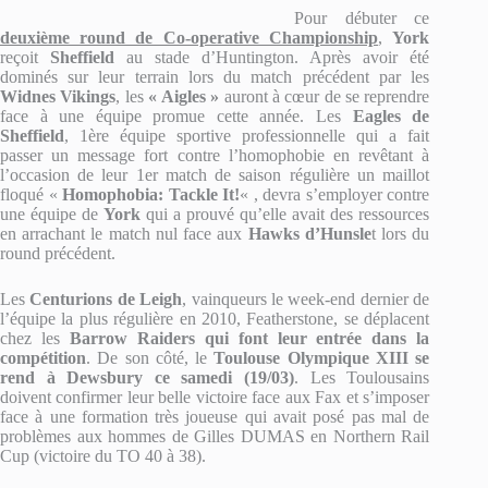
Pour débuter ce
deuxième round de Co-operative Championship
,
York
reçoit
Sheffield
au stade d’Huntington. Après avoir été
dominés sur leur terrain lors du match précédent par les
Widnes Vikings
, les
« Aigles »
auront à cœur de se reprendre
face à une équipe promue cette année. Les
Eagles de
Sheffield
, 1ère équipe sportive professionnelle qui a fait
passer un message fort contre l’homophobie en revêtant à
l’occasion de leur 1er match de saison régulière un maillot
floqué «
Homophobia: Tackle It!
« , devra s’employer contre
une équipe de
York
qui a prouvé qu’elle avait des ressources
en arrachant le match nul face aux
Hawks d’Hunsle
t lors du
round précédent.
Les
Centurions de Leigh
, vainqueurs le week-end dernier de
l’équipe la plus régulière en 2010, Featherstone, se déplacent
chez les
Barrow Raiders qui font leur entrée dans la
compétition
. De son côté, le
Toulouse Olympique XIII se
rend à De
wsbury ce samedi (19/03)
. Les Toulousains
doivent confirmer leur belle victoire face aux Fax et s’imposer
face à une formation très joueuse qui avait posé pas mal de
problèmes aux hommes de Gilles DUMAS en Northern Rail
Cup (victoire du TO 40 à 38).