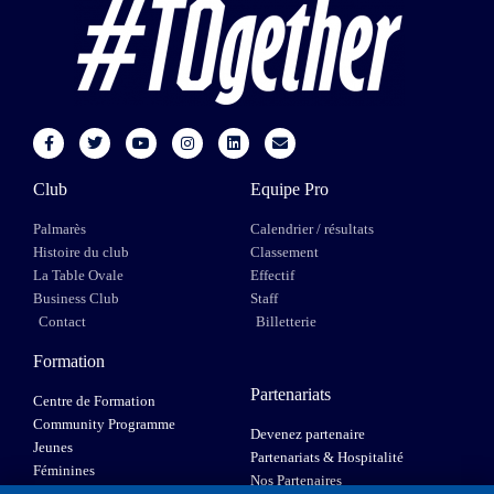
Club
Equipe Pro
Palmarès
Calendrier / résultats
Histoire du club
Classement
La Table Ovale
Effectif
Business Club
Staff
Contact
Billetterie
Formation
Partenariats
Centre de Formation
Community Programme
Devenez partenaire
Jeunes
Partenariats & Hospitalité
Féminines
Nos Partenaires
XIII Fauteuil