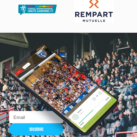
Actualités, nouveautés,
billetterie, remises
exceptionnelles dans la
boutique officielles & chez
nos partenaires… Inscrivez-
vous maintenant
SOUSCRIRE