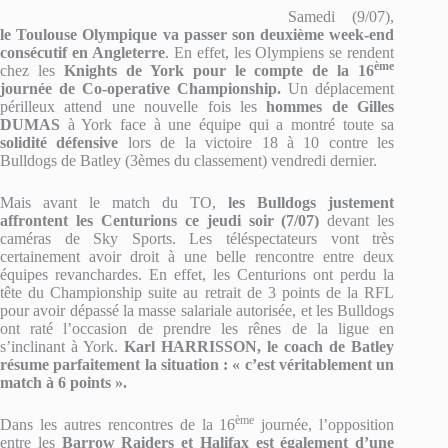
Samedi (9/07),
le Toulouse Olympique va passer son deuxième week-end
consécutif en Angleterre
. En effet, les Olympiens se rendent
ème
chez les
Knights de York pour le compte de la 16
journée de Co-operative Championship.
Un déplacement
périlleux attend une nouvelle fois les
hommes de Gilles
DUMAS
à York face à une équipe qui a montré toute sa
solidité défensive
lors de la victoire 18 à 10 contre les
Bulldogs de Batley (3èmes du classement) vendredi dernier.
Mais avant le match du TO,
les Bulldogs justement
affrontent les Centurions ce jeudi soir (7/07)
devant les
caméras de Sky Sports. Les téléspectateurs vont très
certainement avoir droit à une belle rencontre entre deux
équipes revanchardes. En effet, les Centurions ont perdu la
tête du Championship suite au retrait de 3 points de la RFL
pour avoir dépassé la masse salariale autorisée, et les Bulldogs
ont raté l’occasion de prendre les rênes de la ligue en
s’inclinant à York.
Karl HARRISSON, le coach de Batley
résume parfaitement la situation : « c’est véritablement un
match à 6 points ».
ème
Dans les autres rencontres de la 16
journée, l’opposition
entre les
Barrow Raiders et Halifax est également d’une