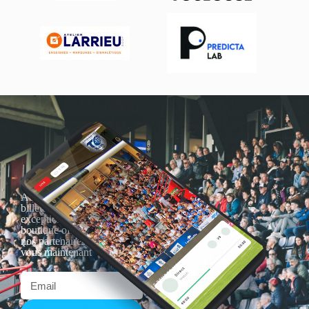
Actualités, nouveautés,
billetterie, remises
exceptionnelles dans la
boutique officielles & chez
nos partenaires… Inscrivez-
vous maintenant