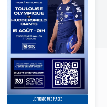
BILLETTERIE PARTENAIRE DEMI-FINALE
CHAMPIONSHIP 2024 – ABONNÉS INDIGO
2 octobre 2024
Laisser un commentaire
Votre adresse e-mail ne sera pas publiée.
Les champs obligatoires sont
indiqués avec
*
Nom
*
E-mail
*
JE PRENDS MES PLACES