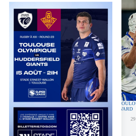
UK – MATHIEU JUSSAUME SIGNS A THREE-
TOULOU
YEAR CONTRACT EXTENSION
WARD
16 juin 2026
29