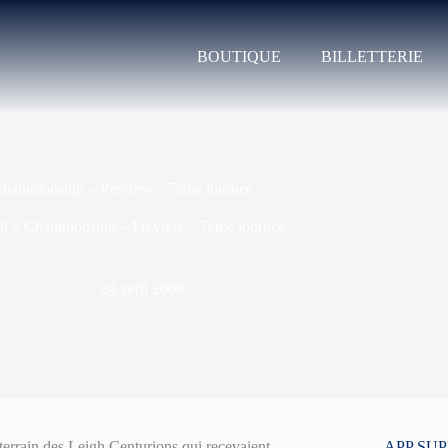
BOUTIQUE
BILLETTERIE
hampionship – Preview – 7ème journée
il
»
Championship – Preview – 7ème journée
24 avril 2009
 terrain des Leigh Centurions qui recevaient
APP SU