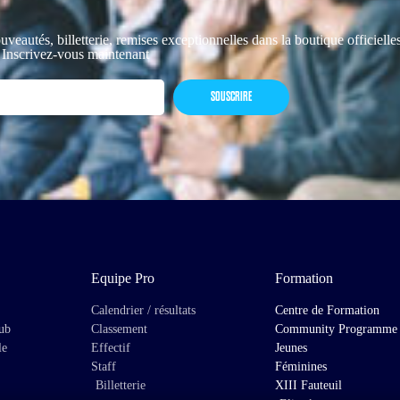
uveautés, billetterie, remises exceptionnelles dans la boutique officiell
 Inscrivez-vous maintenant
SOUSCRIRE
Equipe Pro
Formation
Calendrier / résultats
Centre de Formation
lub
Classement
Community Programme
le
Effectif
Jeunes
Staff
Féminines
Billetterie
XIII Fauteuil