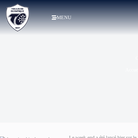
MENU
C
Accue
Le week-end a été lancé hier sur le