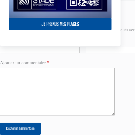
Laisser un commentaire
JE PRENDS MES PLACES
Votre adresse e-mail ne sera pas publiée.
Les champs obligatoires sont indiqués av
Nom
*
E-mail
*
Ajouter un commentaire
*
Laisser un commentaire