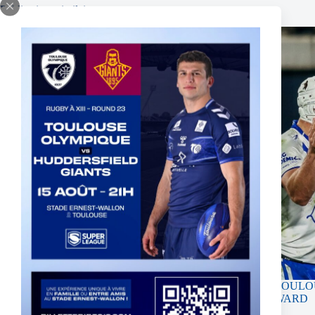
Publications similaires
UK – MATHIEU JUSSAUME SIGNS A THREE-
TOULOU
YEAR CONTRACT EXTENSION
WARD