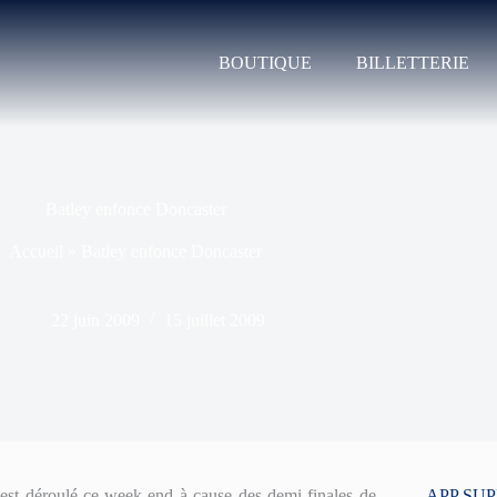
BOUTIQUE
BILLETTERIE
Batley enfonce Doncaster
Accueil
»
Batley enfonce Doncaster
22 juin 2009
15 juillet 2009
st déroulé ce week-end à cause des demi-finales de
APP SU