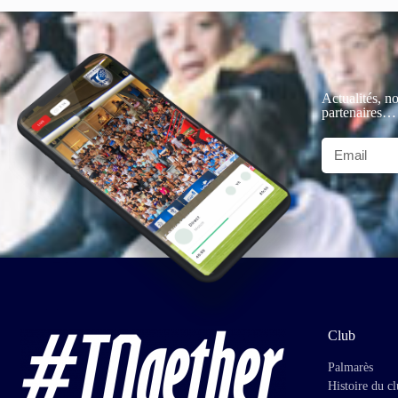
Actualités, no
partenaires…
Club
Palmarès
Histoire du c