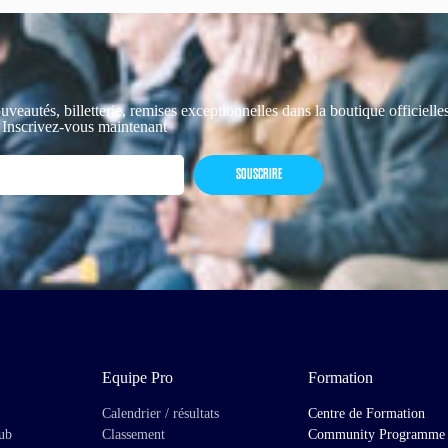
uveautés, billetterie, remises exceptionnelles dans la boutique officiell
 Inscrivez-vous maintenant
SOUSCRIRE
Equipe Pro
Formation
Calendrier / résultats
Centre de Formation
lub
Classement
Community Programme