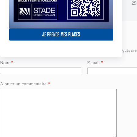
16 juin 2026
29
JE PRENDS MES PLACES
Laisser un commentaire
Votre adresse e-mail ne sera pas publiée.
Les champs obligatoires sont indiqués av
Nom
*
E-mail
*
Ajouter un commentaire
*