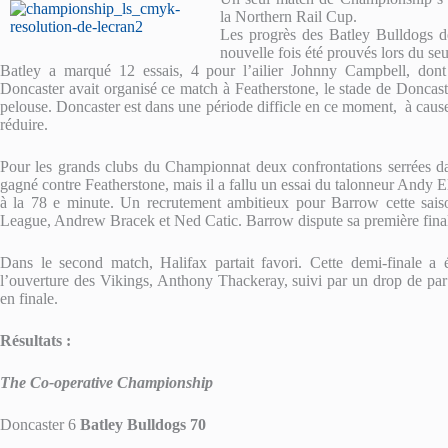
la Northern Rail Cup.
Les progrès des Batley Bulldogs de
nouvelle fois été prouvés lors du s
Batley a marqué 12 essais, 4 pour l’ailier Johnny Campbell, dont
Doncaster avait organisé ce match à Featherstone, le stade de Doncas
pelouse. Doncaster est dans une période difficle en ce moment, à cause 
réduire.
Pour les grands clubs du Championnat deux confrontations serrées d
gagné contre Featherstone, mais il a fallu un essai du talonneur Andy E
à la 78 e minute. Un recrutement ambitieux pour Barrow cette sais
League, Andrew Bracek et Ned Catic. Barrow dispute sa première fina
Dans le second match, Halifax partait favori. Cette demi-finale a é
l’ouverture des Vikings, Anthony Thackeray, suivi par un drop de par
en finale.
Résultats :
The Co-operative Championship
Doncaster 6
Batley Bulldogs 70