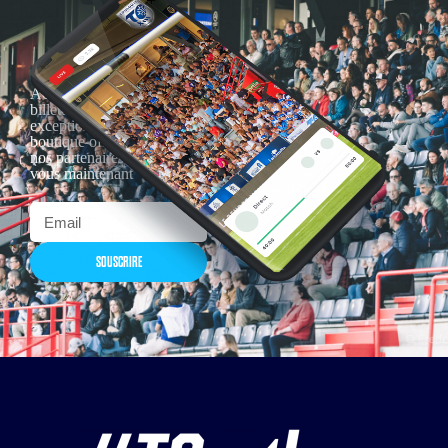
Actualités, nouveautés,
billetterie, remises
exceptionnelles dans la
boutique officielles & chez
nos partenaires… Inscrivez-
vous maintenant
SOUSCRIRE