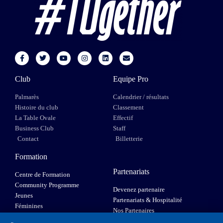
Club
Equipe Pro
Palmarès
Calendrier / résultats
Histoire du club
Classement
La Table Ovale
Effectif
Business Club
Staff
Contact
Billetterie
Formation
Partenariats
Centre de Formation
Community Programme
Devenez partenaire
Jeunes
Partenariats & Hospitalité
Féminines
Nos Partenaires
XIII Fauteuil