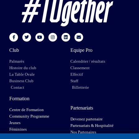
Club
Equipe Pro
Palmarès
Calendrier / résultats
Histoire du club
Classement
La Table Ovale
Effectif
Business Club
Staff
Contact
Billetterie
Formation
Partenariats
Centre de Formation
Community Programme
Devenez partenaire
Jeunes
Partenariats & Hospitalité
Féminines
Nos Partenaires
XIII Fauteuil