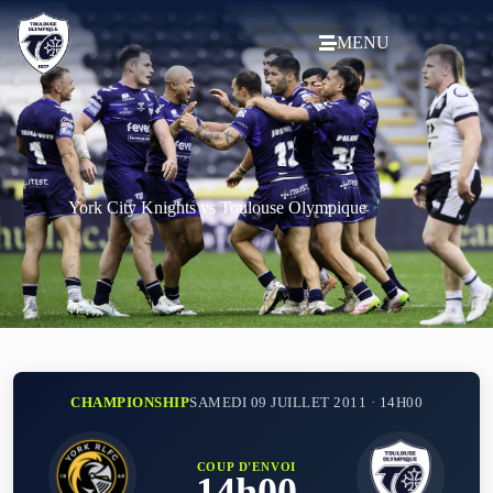
MENU
York City Knights vs Toulouse Olympique
CHAMPIONSHIP
SAMEDI 09 JUILLET 2011 · 14H00
COUP D'ENVOI
14h00