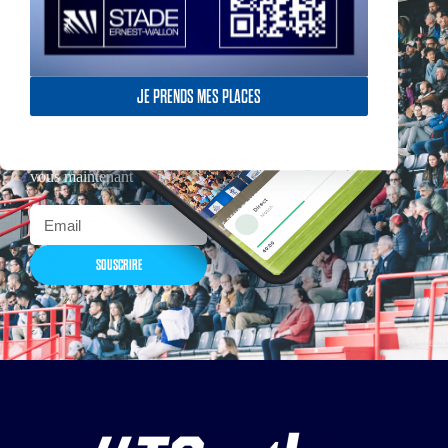
JE PRENDS MES PLACES
Actualités, nouveautés,
billetterie, remises
exceptionnelles dans la
boutique officielles & chez
nos partenaires… Inscrivez-
vous maintenant
SOUSCRIRE