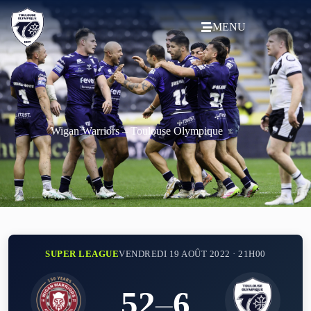
MENU
Wigan Warriors – Toulouse Olympique
SUPER LEAGUE
VENDREDI 19 AOÛT 2022 · 21H00
52
–
6