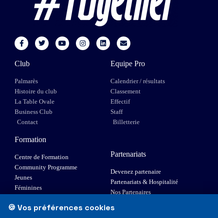
Club
Equipe Pro
Palmarès
Calendrier / résultats
Histoire du club
Classement
La Table Ovale
Effectif
Business Club
Staff
Contact
Billetterie
Formation
Partenariats
Centre de Formation
Community Programme
Devenez partenaire
Jeunes
Partenariats & Hospitalité
Féminines
Nos Partenaires
XIII Fauteuil
🍪 Vos préférences cookies
Elite 1