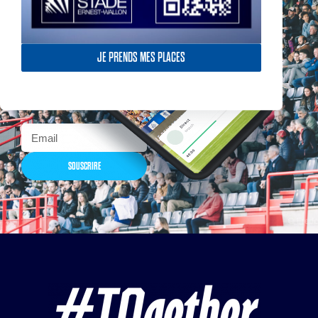
Actualités, nouveautés,
JE PRENDS MES PLACES
billetterie, remises
exceptionnelles dans la
boutique officielles & chez
nos partenaires… Inscrivez-
vous maintenant
SOUSCRIRE