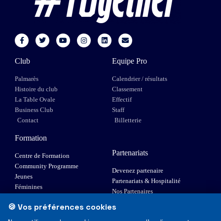
Club
Equipe Pro
Palmarès
Calendrier / résultats
Histoire du club
Classement
La Table Ovale
Effectif
Business Club
Staff
Contact
Billetterie
Formation
Partenariats
Centre de Formation
Community Programme
Devenez partenaire
Jeunes
Partenariats & Hospitalité
Féminines
Nos Partenaires
XIII Fauteuil
🍪 Vos préférences cookies
Elite 1