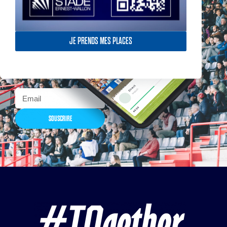
Actualités, nouveautés,
JE PRENDS MES PLACES
billetterie, remises
exceptionnelles dans la
boutique officielles & chez
nos partenaires… Inscrivez-
vous maintenant
SOUSCRIRE