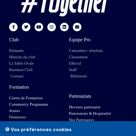
Club
Equipe Pro
Palmarès
Calendrier / résultats
Histoire du club
Classement
La Table Ovale
Effectif
Business Club
Staff
Contact
Billetterie
Formation
Partenariats
Centre de Formation
Community Programme
Devenez partenaire
Jeunes
Partenariats & Hospitalité
Féminines
Nos Partenaires
XIII Fauteuil
🍪 Vos préférences cookies
Elite 1