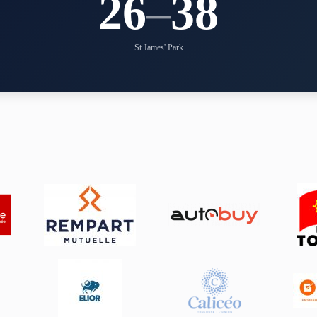
26
–
38
St James' Park