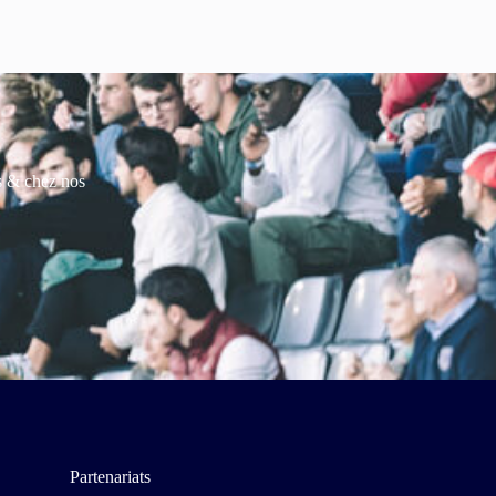
es & chez nos
Partenariats