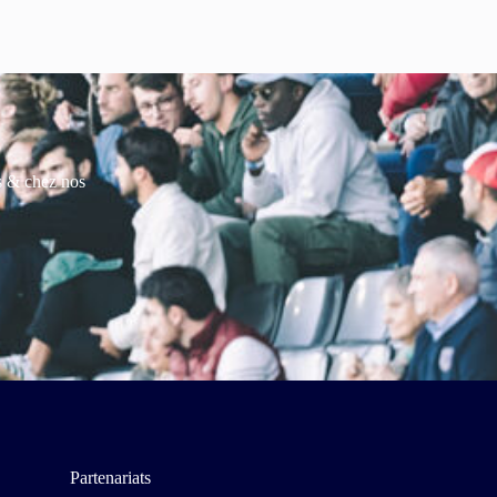
es & chez nos
Partenariats