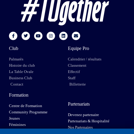
Club
Equipe Pro
Palmarès
Calendrier / résultats
Histoire du club
Classement
La Table Ovale
Effectif
Business Club
Staff
Contact
Billetterie
Formation
Partenariats
Centre de Formation
Community Programme
Devenez partenaire
Jeunes
Partenariats & Hospitalité
Féminines
Nos Partenaires
XIII Fauteuil