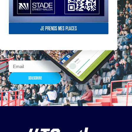
JE PRENDS MES PLACES
Actualités, nouveautés,
billetterie, remises
exceptionnelles dans la
boutique officielles & chez
nos partenaires… Inscrivez-
vous maintenant
SOUSCRIRE