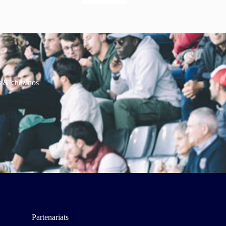
es & chez nos
Partenariats